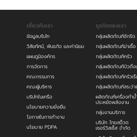
เกี่ยวกับเรา
ธุรกิจของเรา
ข้อมูลบริษัท
กลุ่มผลิตภัณฑ์ซักรีด
วิสัยทัศน์, พันธกิจ และค่านิยม
กลุ่มผลิตภัณฑ์ฆ่าเชื้อ
แผนภูมิองค์กร
กลุ่มผลิตภัณฑ์ครัว
การจัดการ
กลุ่มผลิตภัณฑ์บิวดิ้ง
คณะกรรมการ
กลุ่มผลิตภัณฑ์ครัวเร
คณะผู้บริหาร
กลุ่มผลิตภัณฑ์สระว่า
บริษัทในเครือ
ผลิตภัณฑ์เครื่องทำน้
ประหยัดพลังงาน
นโยบายความยั่งยืน
กลุ่มงานบริการ
โอกาสในการทำงาน
บริษัท ไทยสจ็วต
นโยบาย PDPA
เซอร์วิสเซ็ส จำกัด