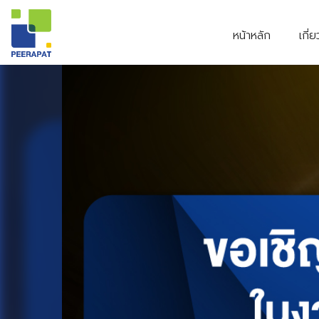
หน้าหลัก
เกี่
ข้อมูลผู้ถือหุ้น
รายงานผลการดำเนินงานด้าน ESG
รายงานประจำปี
แบบ 56-1
ช่องทางการจัด
ข่าวสาร
กลุ่มผลิตภัณฑ์
ซักรีด
กลุ่มผลิตภ
ประชุมผู้ถือหุ้น
รายงานทางการเงิน
หนังสือชี้ชวน
กลุ่มผลิตภัณฑ์
กลุ่มผล
ครัวเรือน
สระว่