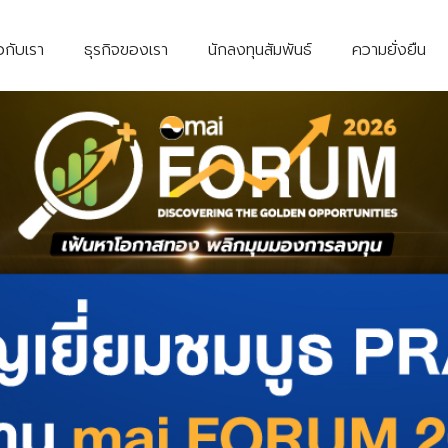
ยวกับเรา
ธุรกิจของเรา
นักลงทุนสัมพันธ์
ความยั่งยืน
กำกับดูแลกิจการ
ข่าวแจ
หลักการกำกับดูแลกิจการที่ดีของบริษัท
ข้อมูล
หลักจริยธรรม
ติดต่อน
จำหน่าย
อีเว้นท์
แผนที่
กิจกรรม ESG
คว
ร
ัณฑ์
ฆ่าเชื้อ
กลุ่มผลิตภัณฑ์
ครัว
กลุ่มผลิตภัณฑ์
Thai
บิวดิ้งแคร์
ข้อบังคับ
นโยบายต่างๆ
หนังสือบริคณห์สนธิ
ิตภัณฑ์
ผลิตภัณฑ์เครื่องทำ
กลุ่มงานบริการ
Al
ายน้ำ
น้ำร้อนประหยัด
พลังงาน