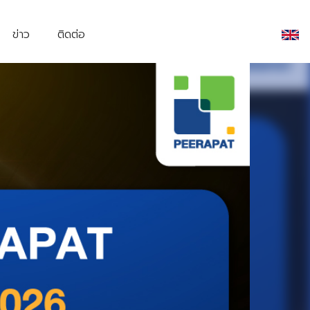
ข่าว
ติดต่อ
้ง SET
หลักทรัพย์ของบริษัท
ักลงทุนสัมพันธ์
ามรับผิดชอบต่อสังคม
้องเรียน
steward
Mr.Pool
lies
Calvatistthai