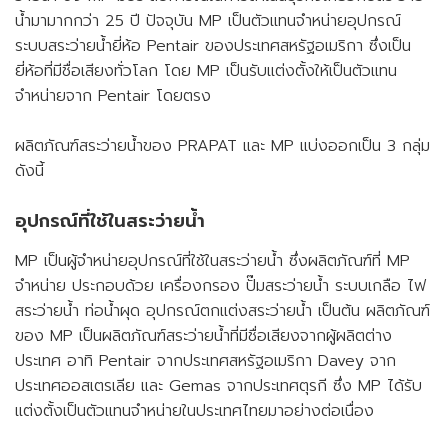
ข้อมูลหลักทรัพย์ของบริษัท
น้ำมามากกว่า 25 ปี ปัจจุบัน MP เป็นตัวแทนจำหน่ายอุปกรณ์
ระบบสระว่ายน้ำยี่ห้อ Pentair ของประเทศสหรัฐอเมริกา ซึ่งเป็น
ติดต่อนักลงทุนสัมพันธ์
ยี่ห้อที่มีชื่อเสียงทั่วโลก โดย MP เป็นรับแต่งตั้งให้เป็นตัวแทน
Thaisteward
Mr.Pool
จำหน่ายจาก Pentair โดยตรง
ผลิตภัณฑ์สระว่ายน้ำของ PRAPAT และ MP แบ่งออกเป็น 3 กลุ่ม
ดังนี้
อุปกรณ์ที่ใช้ในสระว่ายน้ำ
Allies
Calvatistthai
MP เป็นผู้จำหน่ายอุปกรณ์ที่ใช้ในสระว่ายน้ำ ซึ่งผลิตภัณฑ์ที่ MP
จำหน่าย ประกอบด้วย เครื่องกรอง ปั๊มสระว่ายน้ำ ระบบเกลือ ไฟ
สระว่ายน้ำ ท่อน้ำผุด อุปกรณ์ตกแต่งสระว่ายน้ำ เป็นต้น ผลิตภัณฑ์
ของ MP เป็นผลิตภัณฑ์สระว่ายน้ำที่มีชื่อเสียงจากผู้ผลิตต่าง
ประเทศ อาทิ Pentair จากประเทศสหรัฐอเมริกา Davey จาก
ประเทศออสเตรเลีย และ Gemas จากประเทศตุรกี ซึ่ง MP ได้รับ
แต่งตั้งเป็นตัวแทนจำหน่ายในประเทศไทยมาอย่างต่อเนื่อง