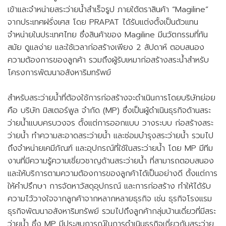
เข้าและจำหน่ายสระว่ายน้ำสำเร็จรูป ภายใต้ตราสินค้า “Magiline”
ข่าวสาร
อีเว้นท์
จากประเทศฝรั่งเศส โดย PRAPAT ได้รับแต่งตั้งเป็นตัวแทน
รายงานทางการเงิน
กลุ่มผลิตภัณฑ์
ครัว
กลุ่มผลิตภัณฑ์
บิวดิ้งแคร์
จำหน่ายในประเทศไทย ซึ่งสินค้าของ Magiline มีนวัตกรรมที่ทัน
หนังสือชี้ชวน
ช่องทางการจัดจำหน่าย
แผนที่
สมัย ดูแลง่าย และใช้เวลาก่อสร้างเพียง 2 สัปดาห์ ตอบสนอง
ความต้องการของลูกค้า รวมถึงผู้รับเหมาก่อสร้างสระน้ำสำหรับ
กำกับดูแลกิจการ
โครงการพัฒนาอสังหาริมทรัพย์
กิจกรรม ESG
ความรับผิดชอบต่อสังคม
หลักการกำกับดูแลกิจการที่ดีของบริษัท
สำหรับสระว่ายน้ำที่ต้องใช้การก่อสร้างจะดำเนินการโดยบริษัทย่อย
ร้องเรียน
กลุ่มผลิตภัณฑ์
ครัวเรือน
กลุ่มผลิตภัณฑ์
สระว่ายน้ำ
คือ บริษัท มิสเตอร์พูล จำกัด (MP) ซึ่งเป็นผู้ดำเนินธุรกิจด้านสระ
หลักจริยธรรม
ว่ายน้ำแบบครบวงจร ตั้งแต่การออกแบบ วางระบบ ก่อสร้างสระ
ว่ายน้ำ ทำความสะอาดสระว่ายน้ำ และซ่อมบำรุงสระว่ายน้ำ รวมไป
ข้อบังคับ
ถึงจำหน่ายเคมีภัณฑ์ และอุปกรณ์ที่ใช้ในสระว่ายน้ำ โดย MP มีทีม
นโยบายต่างๆ
งานที่มีความรู้ความเชี่ยวชาญด้านสระว่ายน้ำ ที่สามารถตอบสนอง
และให้บริการตามความต้องการของลูกค้าได้เป็นอย่างดี ตั้งแต่การ
หนังสือบริคณห์สนธิ
ให้คำปรึกษา การจัดหาวัสดุอุปกรณ์ และการก่อสร้าง ทำให้ได้รับ
ผลิตภัณฑ์เครื่องทำน้ำร้อน
กลุ่มงานบริการ
ความไว้วางใจจากลูกค้าจากหลากหลายธุรกิจ เช่น ธุรกิจโรงแรม
ประหยัดพลังงาน
ข่าวแจ้ง SET
ธุรกิจพัฒนาอสังหาริมทรัพย์ รวมไปถึงลูกค้ากลุ่มบ้านเดี่ยวที่มีสระ
ว่ายน้ำ ซึ่ง MP มีประสบการณ์ในการดำเนินธุรกิจเกี่ยวกับสระว่าย