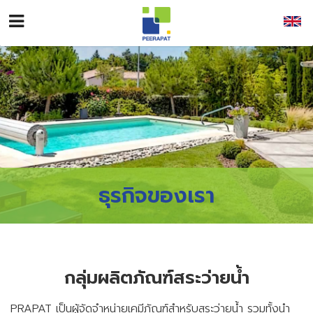
หน้าหลัก
เกี่ยวกับเรา
ธุรกิจของเรา
นักลงทุนสัมพันธ์
ธุรกิจของเรา
ข้อมูลผู้ถือหุ้น
ความยั่งยืน
กลุ่มผลิตภัณฑ์
ซักรีด
กลุ่มผลิตภัณฑ์
ฆ่าเชื้อ
รายงานประจำปี
ข่าว
รายงานผลการดำเนินงานด้าน ESG
กลุ่มผลิตภัณฑ์สระว่ายน้ำ
แบบ 56-1
ติดต่อ
PRAPAT เป็นผู้จัดจำหน่ายเคมีภัณฑ์สำหรับสระว่ายน้ำ รวมทั้งนำ
ประชุมผู้ถือหุ้น