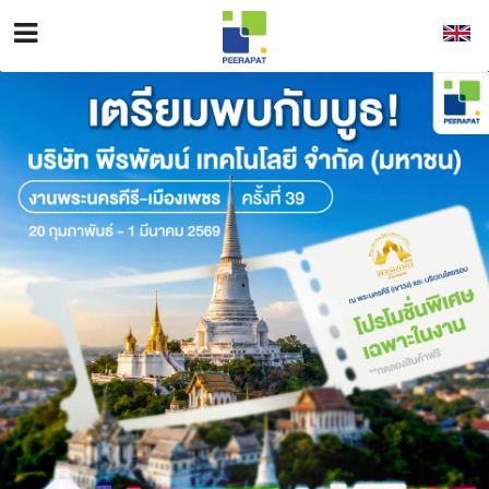
หน้าหลัก
เกี่ยวกับเรา
ธุรกิจของเรา
นักลงทุนสัมพันธ์
ข้อมูลผู้ถือหุ้น
ความยั่งยืน
กลุ่มผลิตภัณฑ์
ซักรีด
กลุ่มผลิตภัณฑ์
ฆ่าเชื้อ
รายงานประจำปี
ข่าว
รายงานผลการดำเนินงานด้าน ESG
แบบ 56-1
ติดต่อ
ประชุมผู้ถือหุ้น