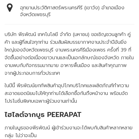
ข้อมูลหลักทรัพย์ของบริษัท
อุทยานประวัติศาสตร์พระนครคีรี (เขาวัง) อำเภอเมือง
จังหวัดเพชรบุรี
ติดต่อนักลงทุนสัมพันธ์
Thaisteward
Mr.Pool
บริษัท พีรพัฒน์ เทคโนโลยี จำกัด (มหาชน) ขอเชิญชวนลูกค้า คู่
ค้า และผู้ที่สนใจทุกท่าน ร่วมสัมผัสบรรยากาศงานประจำปีอันยิ่ง
ใหญ่ของจังหวัดเพชรบุรี งานพระนครคีรีเมืองเพชร ครั้งที่ 39 ที่
จัดขึ้นอย่างต่อเนื่องยาวนานและเป็นเอกลักษณ์ของจังหวัด ภายใน
งานพบกับกิจกรรมมากมาย อาหารพื้นเมือง และสินค้าคุณภาพ
จากผู้ประกอบการทั่วประเทศ
Allies
Calvatistthai
ในปีนี้ พีรพัฒน์ยกทัพสินค้าอุปโภคบริโภคและผลิตภัณฑ์ทำความ
สะอาดยอดนิยมไปให้ทุกท่านได้เลือกซื้อกันถึงหน้างาน พร้อมจัด
โปรโมชั่นพิเศษเฉพาะผู้ร่วมงานเท่านั้น
ไฮไลต์จากบูธ PEERAPAT
ภายในบูธของพีรพัฒน์ ผู้เข้าร่วมงานจะได้พบกับสินค้าหลากหลาย
กลุ่ม ไม่ว่าจะเป็น