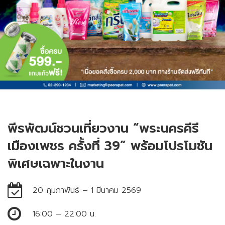
ข่าวสาร
อีเว้นท์
รายงานทางการเงิน
กลุ่มผลิตภัณฑ์
ครัว
กลุ่มผลิตภัณฑ์
บิวดิ้งแคร์
หนังสือชี้ชวน
ช่องทางการจัดจำหน่าย
แผนที่
กำกับดูแลกิจการ
กิจกรรม ESG
ความรับผิดชอบต่อสังคม
หลักการกำกับดูแลกิจการที่ดีของบริษัท
ร้องเรียน
กลุ่มผลิตภัณฑ์
ครัวเรือน
กลุ่มผลิตภัณฑ์
สระว่ายน้ำ
หลักจริยธรรม
พีรพัฒน์ชวนเที่ยวงาน “พระนครคีรี
ข้อบังคับ
เมืองเพชร ครั้งที่ 39” พร้อมโปรโมชัน
นโยบายต่างๆ
พิเศษเฉพาะในงาน
หนังสือบริคณห์สนธิ
ผลิตภัณฑ์เครื่องทำน้ำร้อน
กลุ่มงานบริการ
20 กุมภาพันธ์ – 1 มีนาคม 2569
ประหยัดพลังงาน
ข่าวแจ้ง SET
16:00 – 22:00 น.