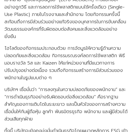
ข้อมูลหลักทรัพย์ของบริษัท
อย่างถูกวิธี และการลดการใช้พลาสติกแบบใช้ครั้งเดียว (Single-
Use Plastic) ภายในโรงงานและสำนักงาน โดยกิจกรรมครั้งนี้
ติดต่อนักลงทุนสัมพันธ์
สะท้อนถึงการมีส่วนร่วมอย่างแท้จริงของบุคลากรในการขับเคลื่อน
Thaisteward
Mr.Pool
วัฒนธรรมองค์กรที่รับผิดชอบต่อสังคมและสิ่งแวดล้อมอย่าง
ยั่งยืน
ไฮไลต์ของกิจกรรมประกอบด้วย การจัดบูธให้ความรู้ด้านความ
ปลอดภัยและสิ่งแวดล้อม กิจกรรมรณรงค์ลดการใช้พลาสติก พิธี
มอบรางวัล 5ส และ Kaizen ให้แก่หน่วยงานที่มีแนวทางการ
ปรับปรุงอย่างต่อเนื่อง รวมถึงกิจกรรมสร้างการมีส่วนร่วมของ
Allies
Calvatistthai
พนักงานในรูปแบบต่าง ๆ
บริษัทฯ เชื่อมั่นว่า “การลงทุนในความปลอดภัยของพนักงาน” และ
“การดำเนินธุรกิจอย่างรับผิดชอบต่อสิ่งแวดล้อม” คือรากฐาน
สำคัญของการเติบโตในระยะยาว และเป็นหัวใจของการสร้างความ
เชื่อมั่นให้กับผู้ถือหุ้น ลูกค้า พันธมิตรธุรกิจ พนักงาน และผู้มีส่วนได้
ส่วนเสียทุกฝ่าย
ทั้งนี้ บริษัทจะยังคงมุ่งมั่นดำเนินธุรกิจโดยผนวกหลักการ ESG เข้า