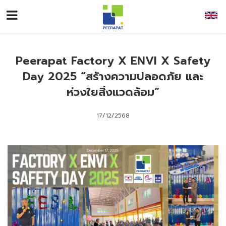
หน้าหลัก
Peerapat Factory X ENVI X Safety
Day 2025 “สร้างความปลอดภัย และ
เกี่ยวกับเรา
ห่วงใยสิ่งแวดล้อม”
ธุรกิจของเรา
17/12/2568
นักลงทุนสัมพันธ์
ข้อมูลผู้ถือหุ้น
ความยั่งยืน
กลุ่มผลิตภัณฑ์
ซักรีด
กลุ่มผลิตภัณฑ์
ฆ่าเชื้อ
รายงานประจำปี
ข่าว
รายงานผลการดำเนินงานด้าน ESG
แบบ 56-1
ติดต่อ
ประชุมผู้ถือหุ้น