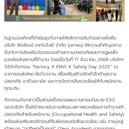
ข่าวสาร
อีเว้นท์
รายงานทางการเงิน
กลุ่มผลิตภัณฑ์
ครัว
กลุ่มผลิตภัณฑ์
บิวดิ้งแคร์
หนังสือชี้ชวน
ช่องทางการจัดจำหน่าย
แผนที่
ในฐานะองค์กรที่ดำเนินธุรกิจภายใต้หลักการเติบโตอย่างยั่งยืน
กำกับดูแลกิจการ
บริษัท พีรพัฒน์ เทคโนโลยี จำกัด (มหาชน) ให้ความสำคัญอย่าง
กิจกรรม ESG
ความรับผิดชอบต่อสังคม
หลักการกำกับดูแลกิจการที่ดีของบริษัท
ยิ่งกับการส่งเสริมวัฒนธรรมด้านความปลอดภัยและการดูแลสิ่ง
แวดล้อมในสถานที่ทำงาน โดยเมื่อวันที่ 17 ธันวาคม 2568 บริษัทฯ
ร้องเรียน
กลุ่มผลิตภัณฑ์
ครัวเรือน
กลุ่มผลิตภัณฑ์
สระว่ายน้ำ
หลักจริยธรรม
ได้จัดกิจกรรม “Factory X ENVI X Safety Day 2025” ณ
อาคารขนส่งใหม่ ฝั่งโรงงาน เพื่อเสริมสร้างจิตสำนึกด้านความ
ข้อบังคับ
ปลอดภัย อาชีวอนามัย และการจัดการสิ่งแวดล้อมให้กับพนักงาน
ทุกระดับ
นโยบายต่างๆ
กิจกรรมดังกล่าวเป็นส่วนหนึ่งของแผนงานตามนโยบาย ESG
หนังสือบริคณห์สนธิ
ของบริษัท ซึ่งมีเป้าหมายในการพัฒนาสภาพแวดล้อมการทำงานให้
ผลิตภัณฑ์เครื่องทำน้ำร้อน
กลุ่มงานบริการ
ปลอดภัยสำหรับพนักงาน (Occupational Health and Safety)
ประหยัดพลังงาน
ข่าวแจ้ง SET
พร้อมส่งเสริมพฤติกรรมที่รับผิดชอบต่อสิ่งแวดล้อม เช่น การมุ่งสู่
เป้าหมาย “อุบัติเหตุเป็นศูนย์” (Zero Accident) การแยกขยะ