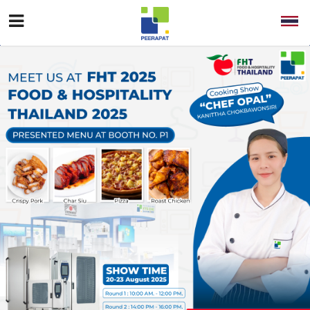
Home
About
Businesses
Investor Relations
Information for Shareholders
Sustainability
Laundry
Disinfection
Annual Report
News
ESG Report
56-1 Form
Contact
AGM