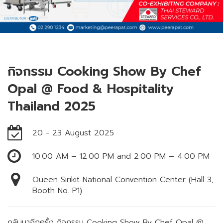
Kitchen
Building Care
News
Events
Financial Report
Prospectus
Distribution Channel
Maps
กิจกรรม Cooking Show By Chef
Corporate Governance
ESG Activities
CSR
Opal @ Food & Hospitality
Household
Swimming Pools
Corporate Governance Policy
Thailand 2025
Whistleblowing
Code of Conduct
20 - 23 August 2025
Articles of Association
10:00 AM – 12:00 PM and 2:00 PM – 4:00 PM
Other Policies
Energy-saving Water Heaters
Service Group
Queen Sirikit National Convention Center (Hall 3,
Memorandum of Association
Booth No. P1)
News to SET
กลับมาอีกครั้ง กิจกรรม Cooking Show By Chef Opal @